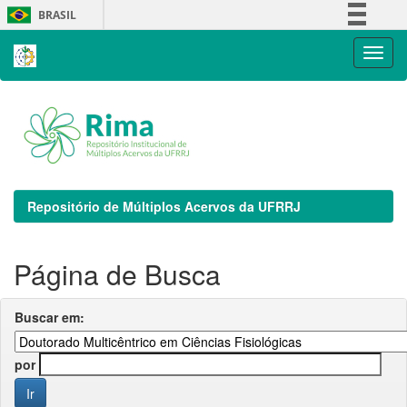
Skip
BRASIL
navigation
Simplifique!
Comunica BR
Participe
Acesso à informação
Legislação
Canais
Repositório de Múltiplos Acervos da UFRRJ
Página de Busca
Buscar em:
por