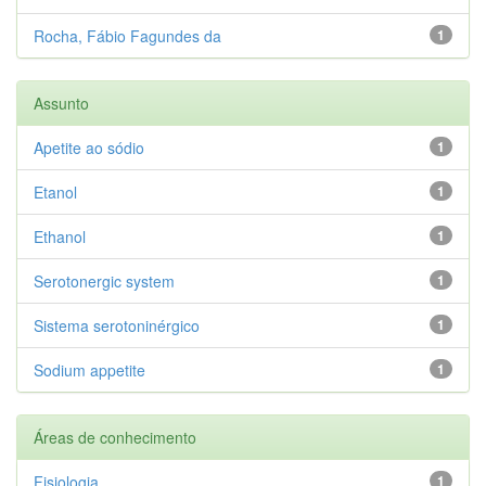
Rocha, Fábio Fagundes da
1
Assunto
Apetite ao sódio
1
Etanol
1
Ethanol
1
Serotonergic system
1
Sistema serotoninérgico
1
Sodium appetite
1
Áreas de conhecimento
Fisiologia
1