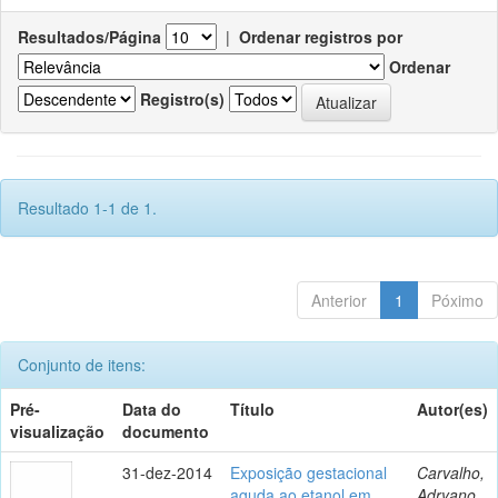
Resultados/Página
|
Ordenar registros por
Ordenar
Registro(s)
Resultado 1-1 de 1.
Anterior
1
Póximo
Conjunto de itens:
Pré-
Data do
Título
Autor(es)
visualização
documento
31-dez-2014
Exposição gestacional
Carvalho,
aguda ao etanol em
Adryano