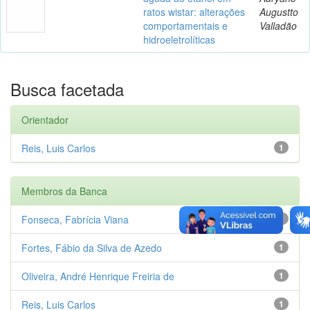
ratos wistar: alterações
Augustto
comportamentais e
Valladão
hidroeletrolíticas
Busca facetada
Orientador
Reis, Luis Carlos
1
Membros da Banca
Fonseca, Fabrícia Viana
1
Fortes, Fábio da Silva de Azedo
1
Oliveira, André Henrique Freiria de
1
Reis, Luis Carlos
1