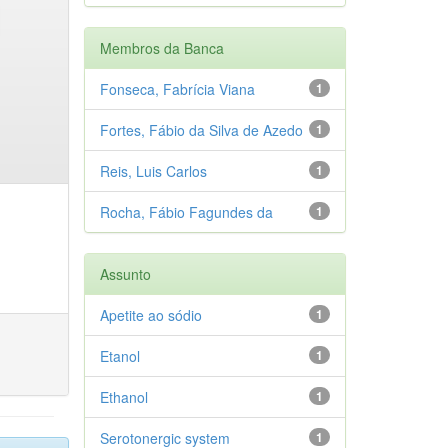
Membros da Banca
Fonseca, Fabrícia Viana
1
Fortes, Fábio da Silva de Azedo
1
Reis, Luis Carlos
1
Rocha, Fábio Fagundes da
1
Assunto
Apetite ao sódio
1
Etanol
1
Ethanol
1
Serotonergic system
1