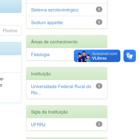
Sistema serotoninérgico
1
Sodium appetite
1
Póximo
Áreas de conhecimento
Fisiologia
1
Instituição
no
ão
Universidade Federal Rural do
1
Rio...
Sigla da Instituição
UFRRJ
1