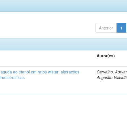
Anterior
1
Autor(es)
 aguda ao etanol em ratos wistar: alterações
Carvalho, Adrya
oeletrolíticas
Augustto Vallad