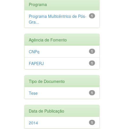
Programa
Programa Multicêntrico de Pós-
1
Gra...
Agência de Fomento
CNPq
1
FAPERJ
1
Tipo de Documento
Tese
1
Data de Publicação
2014
1