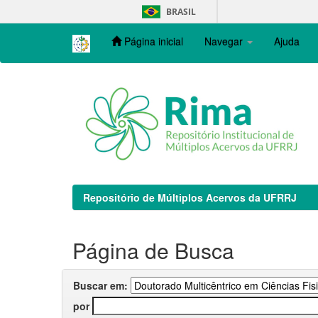
Skip
BRASIL
navigation
Página inicial
Navegar
Ajuda
Repositório de Múltiplos Acervos da UFRRJ
Página de Busca
Buscar em:
por