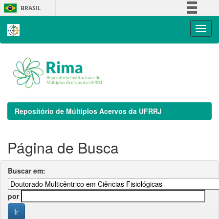
Skip
BRASIL
navigation
Simplifique!
Comunica BR
Participe
Acesso à informação
Legislação
Canais
Repositório de Múltiplos Acervos da UFRRJ
Página de Busca
Buscar em:
por