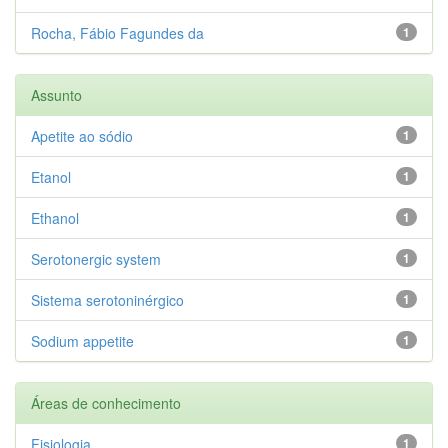
Rocha, Fábio Fagundes da
1
Assunto
Apetite ao sódio
1
Etanol
1
Ethanol
1
Serotonergic system
1
Sistema serotoninérgico
1
Sodium appetite
1
Áreas de conhecimento
Fisiologia
1