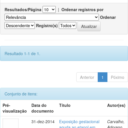
Resultados/Página
|
Ordenar registros por
Ordenar
Registro(s)
Resultado 1-1 de 1.
Anterior
1
Póximo
Conjunto de itens:
Pré-
Data do
Título
Autor(es)
visualização
documento
31-dez-2014
Exposição gestacional
Carvalho,
aguda ao etanol em
Adryano