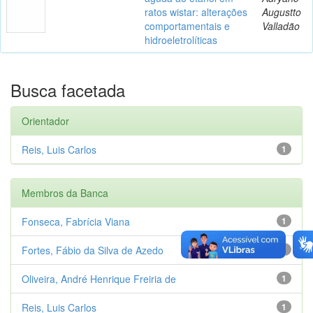
ratos wistar: alterações
Augustto
comportamentais e
Valladão
hidroeletrolíticas
Busca facetada
Orientador
Reis, Luis Carlos
1
Membros da Banca
Fonseca, Fabrícia Viana
1
Fortes, Fábio da Silva de Azedo
1
Oliveira, André Henrique Freiria de
1
Reis, Luis Carlos
1