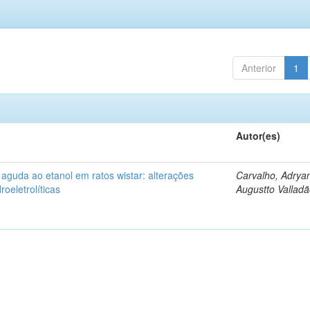
Anterior
1
Autor(es)
 aguda ao etanol em ratos wistar: alterações
Carvalho, Adrya
oeletrolíticas
Augustto Vallad