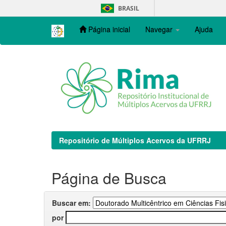
Skip
BRASIL
navigation
Página inicial
Navegar
Ajuda
Repositório de Múltiplos Acervos da UFRRJ
Página de Busca
Buscar em:
por