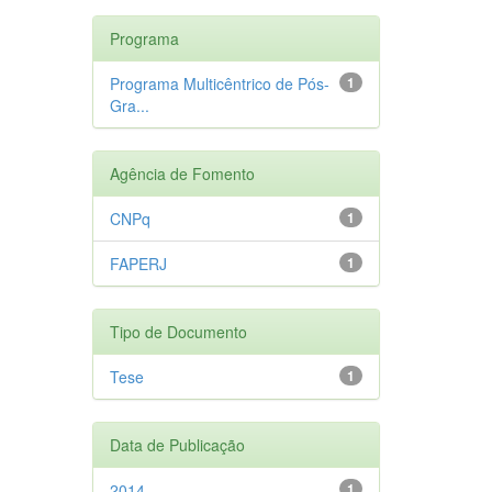
Programa
Programa Multicêntrico de Pós-
1
Gra...
Agência de Fomento
CNPq
1
FAPERJ
1
Tipo de Documento
Tese
1
Data de Publicação
2014
1