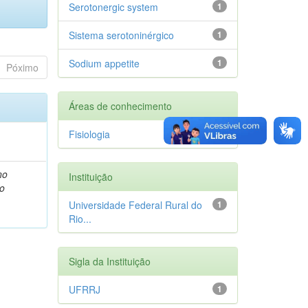
Serotonergic system
1
Sistema serotoninérgico
1
Sodium appetite
1
Póximo
Áreas de conhecimento
Fisiologia
1
no
Instituição
ão
Universidade Federal Rural do
1
Rio...
Sigla da Instituição
UFRRJ
1