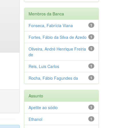
Membros da Banca
Fonseca, Fabrícia Viana
1
Fortes, Fábio da Silva de Azedo
1
Oliveira, André Henrique Freiria
1
de
Reis, Luis Carlos
1
Rocha, Fábio Fagundes da
1
Assunto
Apetite ao sódio
1
Ethanol
1