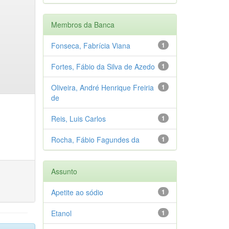
Membros da Banca
Fonseca, Fabrícia Viana
1
Fortes, Fábio da Silva de Azedo
1
Oliveira, André Henrique Freiria
1
de
Reis, Luis Carlos
1
Rocha, Fábio Fagundes da
1
Assunto
Apetite ao sódio
1
Etanol
1