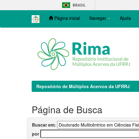
Skip
BRASIL
navigation
Página inicial
Navegar
Ajuda
Repositório de Múltiplos Acervos da UFRRJ
Página de Busca
Buscar em:
por