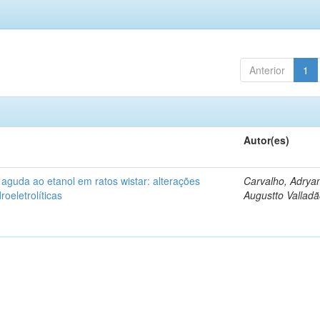
Anterior
1
Autor(es)
 aguda ao etanol em ratos wistar: alterações
Carvalho, Adrya
oeletrolíticas
Augustto Vallad