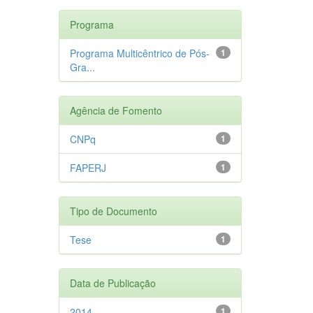
Programa
Programa Multicêntrico de Pós-
1
Gra...
Agência de Fomento
CNPq
1
FAPERJ
1
Tipo de Documento
Tese
1
Data de Publicação
2014
1