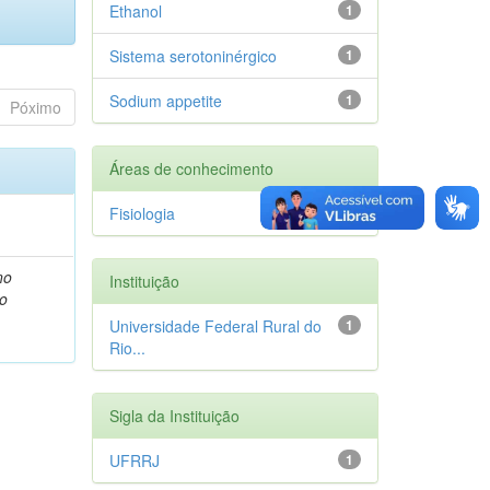
Ethanol
1
Sistema serotoninérgico
1
Sodium appetite
1
Póximo
Áreas de conhecimento
Fisiologia
1
no
Instituição
ão
Universidade Federal Rural do
1
Rio...
Sigla da Instituição
UFRRJ
1