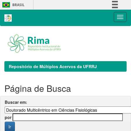
Skip
BRASIL
navigation
Simplifique!
Comunica BR
Participe
Acesso à informação
Legislação
Canais
Repositório de Múltiplos Acervos da UFRRJ
Página de Busca
Buscar em:
por