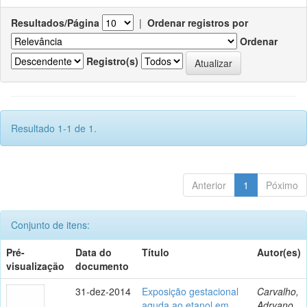
Resultados/Página
|
Ordenar registros por
Ordenar
Registro(s)
Resultado 1-1 de 1.
Anterior
1
Póximo
Conjunto de itens:
Pré-
Data do
Título
Autor(es)
visualização
documento
31-dez-2014
Exposição gestacional
Carvalho,
aguda ao etanol em
Adryano