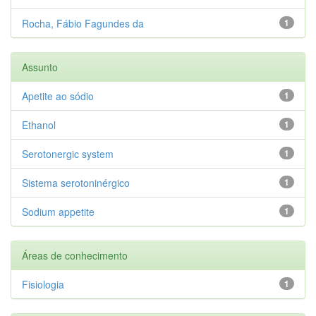
Rocha, Fábio Fagundes da
1
Assunto
Apetite ao sódio
1
Ethanol
1
Serotonergic system
1
Sistema serotoninérgico
1
Sodium appetite
1
Áreas de conhecimento
Fisiologia
1