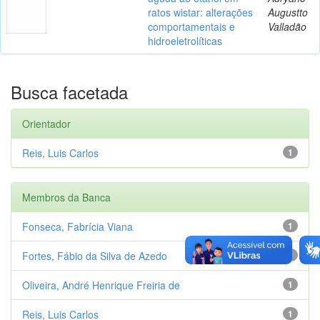
ratos wistar: alterações
Augustto
comportamentais e
Valladão
hidroeletrolíticas
Busca facetada
Orientador
Reis, Luis Carlos
1
Membros da Banca
Fonseca, Fabrícia Viana
1
Fortes, Fábio da Silva de Azedo
1
Oliveira, André Henrique Freiria de
1
Reis, Luis Carlos
1