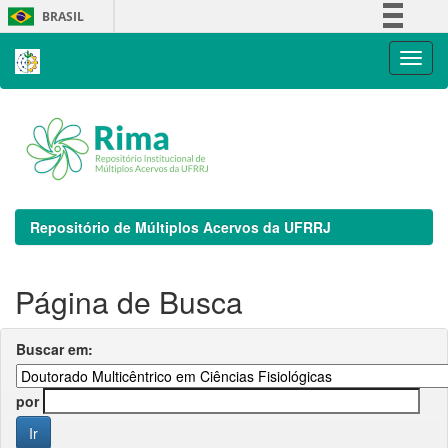
Skip
BRASIL
navigation
Simplifique!
Comunica BR
Participe
Acesso à informação
Legislação
Canais
Repositório de Múltiplos Acervos da UFRRJ
Página de Busca
Buscar em:
por