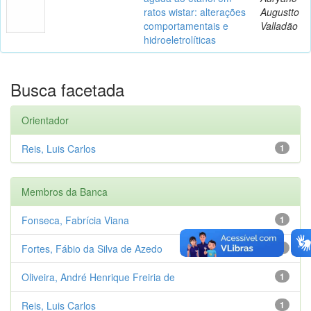
ratos wistar: alterações
Augustto
comportamentais e
Valladão
hidroeletrolíticas
Busca facetada
Orientador
Reis, Luis Carlos
1
Membros da Banca
Fonseca, Fabrícia Viana
1
Fortes, Fábio da Silva de Azedo
1
Oliveira, André Henrique Freiria de
1
Reis, Luis Carlos
1