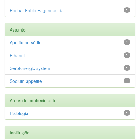
Rocha, Fábio Fagundes da
1
Assunto
Apetite ao sódio
1
Ethanol
1
Serotonergic system
1
Sodium appetite
1
Áreas de conhecimento
Fisiologia
1
Instituição