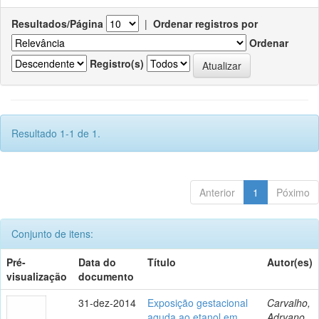
Resultados/Página
|
Ordenar registros por
Ordenar
Registro(s)
Resultado 1-1 de 1.
Anterior
1
Póximo
Conjunto de itens:
Pré-
Data do
Título
Autor(es)
visualização
documento
31-dez-2014
Exposição gestacional
Carvalho,
aguda ao etanol em
Adryano