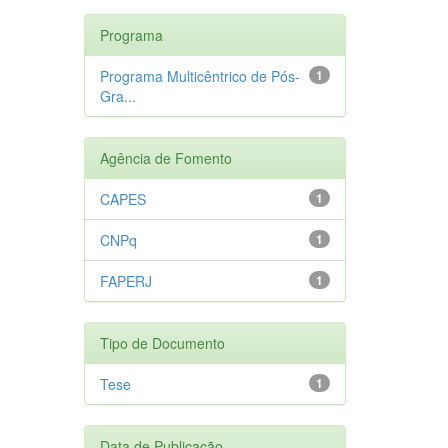
Programa
Programa Multicêntrico de Pós-
1
Gra...
Agência de Fomento
CAPES
1
CNPq
1
FAPERJ
1
Tipo de Documento
Tese
1
Data de Publicação