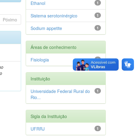
Ethanol
1
Sistema serotoninérgico
1
Póximo
Sodium appetite
1
Áreas de conhecimento
Fisiologia
1
no
ão
Instituição
Universidade Federal Rural do
1
Rio...
Sigla da Instituição
UFRRJ
1