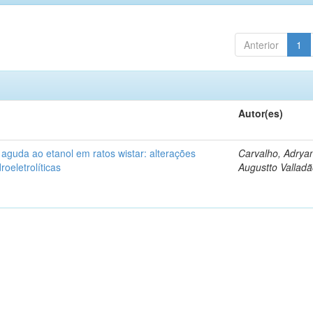
Anterior
1
Autor(es)
 aguda ao etanol em ratos wistar: alterações
Carvalho, Adrya
oeletrolíticas
Augustto Vallad