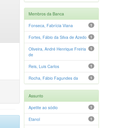
Membros da Banca
Fonseca, Fabrícia Viana
1
Fortes, Fábio da Silva de Azedo
1
Oliveira, André Henrique Freiria
1
de
Reis, Luis Carlos
1
Rocha, Fábio Fagundes da
1
Assunto
Apetite ao sódio
1
Etanol
1