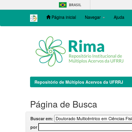
Skip
BRASIL
navigation
Página inicial
Navegar
Ajuda
Repositório de Múltiplos Acervos da UFRRJ
Página de Busca
Buscar em:
por