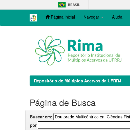
Skip
BRASIL
navigation
Página inicial
Navegar
Ajuda
Repositório de Múltiplos Acervos da UFRRJ
Página de Busca
Buscar em:
por