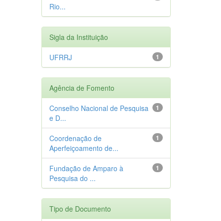
Rio...
Sigla da Instituição
UFRRJ
1
Agência de Fomento
Conselho Nacional de Pesquisa
1
e D...
Coordenação de
1
Aperfeiçoamento de...
Fundação de Amparo à
1
Pesquisa do ...
Tipo de Documento