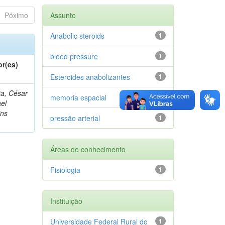
Póximo
Assunto
Anabolic steroids
1
blood pressure
1
or(es)
Esteroides anabolizantes
1
a, César
memoria espacial
1
el
ins
pressão arterial
1
Áreas de conhecimento
Fisiologia
1
Instituição
Universidade Federal Rural do
1