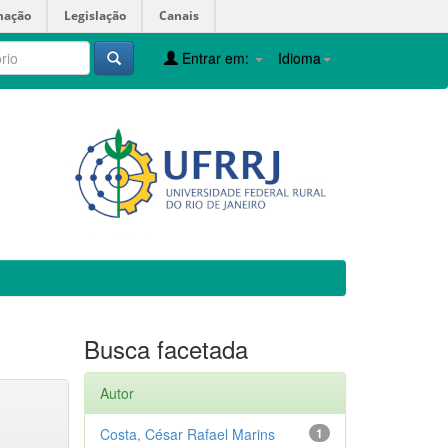
mação
Legislação
Canais
Entrar em:
Idioma
Busca facetada
Autor
Costa, César Rafael Marins
1