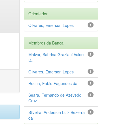
Orientador
Olivares, Emerson Lopes
1
Membros da Banca
Malvar, Sabrina Graziani Veloso
1
D...
Olivares, Emerson Lopes
1
Rocha, Fabio Fagundes da
1
Seara, Fernando de Azevedo
1
Cruz
Silveira, Anderson Luiz Bezerra
1
da