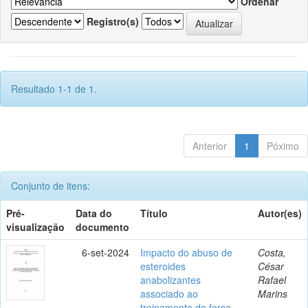
Ordenar
Registro(s)
Resultado 1-1 de 1.
Anterior
1
Póximo
Conjunto de itens:
Pré-
Data do
Título
Autor(es)
visualização
documento
6-set-2024
Impacto do abuso de
Costa,
esteroides
César
anabolizantes
Rafael
associado ao
Marins
treinamento de força