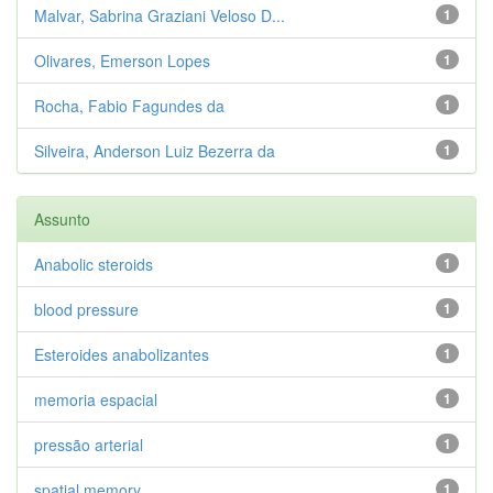
Malvar, Sabrina Graziani Veloso D...
1
Olivares, Emerson Lopes
1
Rocha, Fabio Fagundes da
1
Silveira, Anderson Luiz Bezerra da
1
Assunto
Anabolic steroids
1
blood pressure
1
Esteroides anabolizantes
1
memoria espacial
1
pressão arterial
1
spatial memory
1