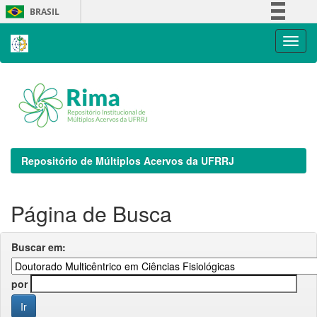
Skip
BRASIL
navigation
Simplifique!
Comunica BR
Participe
Acesso à informação
Legislação
Canais
Repositório de Múltiplos Acervos da UFRRJ
Página de Busca
Buscar em:
por