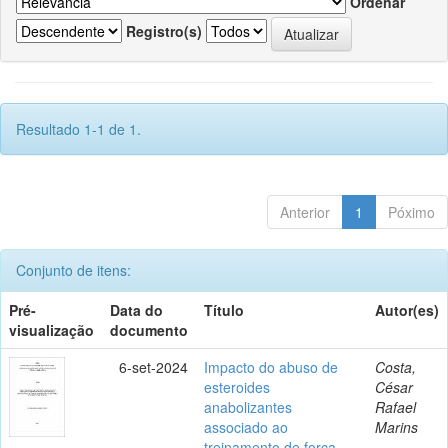
Ordenar
Registro(s)
Resultado 1-1 de 1.
Anterior
1
Póximo
Conjunto de itens:
Pré-
Data do
Título
Autor(es)
visualização
documento
6-set-2024
Impacto do abuso de
Costa,
esteroides
César
anabolizantes
Rafael
associado ao
Marins
treinamento de força