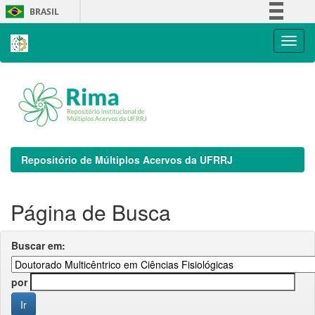
Skip
BRASIL
navigation
Simplifique!
Comunica BR
Participe
Acesso à informação
Legislação
Canais
Repositório de Múltiplos Acervos da UFRRJ
Página de Busca
Buscar em:
por