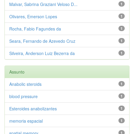
Malvar, Sabrina Graziani Veloso D...
1
Olivares, Emerson Lopes
1
Rocha, Fabio Fagundes da
1
Seara, Fernando de Azevedo Cruz
1
Silveira, Anderson Luiz Bezerra da
1
Assunto
Anabolic steroids
1
blood pressure
1
Esteroides anabolizantes
1
memoria espacial
1
spatial memory
1