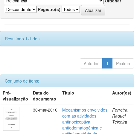
Ordenar
Registro(s)
Resultado 1-1 de 1.
Anterior
1
Póximo
Conjunto de itens:
Pré-
Data do
Título
Autor(es)
visualização
documento
30-mar-2016
Mecanismos envolvidos
Ferreira,
com as atividades
Raquel
antinociceptiva,
Teixeira
antiedematogênica e
antiinflamatória do