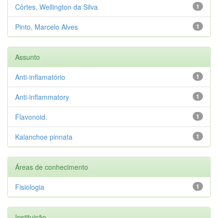
Côrtes, Wellington da Silva
1
Pinto, Marcelo Alves
1
Assunto
Anti-inflamatório
1
Anti-inflammatory
1
Flavonoid.
1
Kalanchoe pinnata
1
Áreas de conhecimento
Fisiologia
1
Instituição