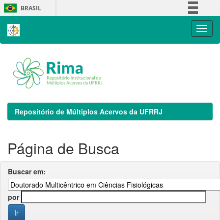
Skip
BRASIL
navigation
Simplifique!
Comunica BR
Participe
Acesso à informação
Legislação
Canais
Repositório de Múltiplos Acervos da UFRRJ
Página de Busca
Buscar em:
por