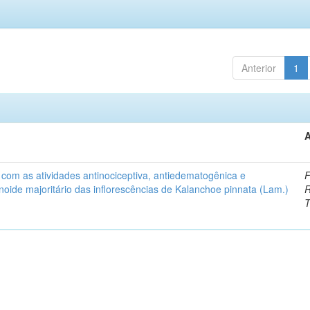
Anterior
1
A
com as atividades antinociceptiva, antiedematogênica e
F
onoide majoritário das inflorescências de Kalanchoe pinnata (Lam.)
R
T