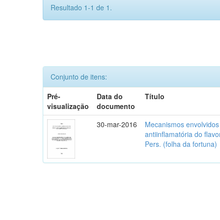
Resultado 1-1 de 1.
Conjunto de itens:
Pré-
Data do
Título
visualização
documento
30-mar-2016
Mecanismos envolvidos 
antiinflamatória do flav
Pers. (folha da fortuna)