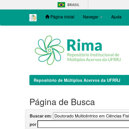
Skip
BRASIL
navigation
Página inicial
Navegar
Ajuda
Repositório de Múltiplos Acervos da UFRRJ
Página de Busca
Buscar em:
por