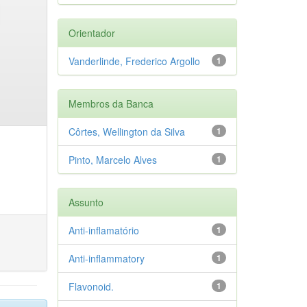
Orientador
Vanderlinde, Frederico Argollo
1
Membros da Banca
Côrtes, Wellington da Silva
1
Pinto, Marcelo Alves
1
Assunto
Anti-inflamatório
1
Anti-inflammatory
1
Flavonoid.
1