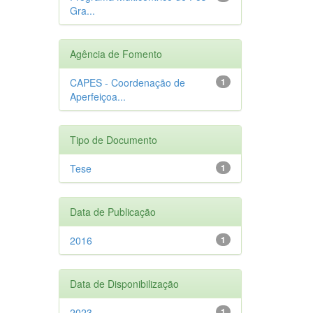
Gra...
Agência de Fomento
CAPES - Coordenação de
1
Aperfeiçoa...
Tipo de Documento
Tese
1
Data de Publicação
2016
1
Data de Disponibilização
2023
1