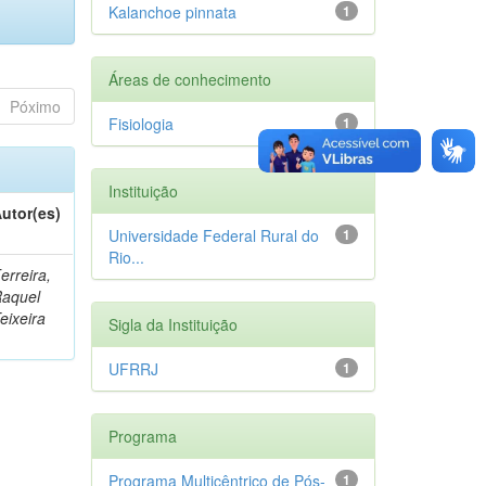
Kalanchoe pinnata
1
Áreas de conhecimento
Póximo
Fisiologia
1
Instituição
utor(es)
Universidade Federal Rural do
1
Rio...
erreira,
aquel
eixeira
Sigla da Instituição
UFRRJ
1
Programa
Programa Multicêntrico de Pós-
1