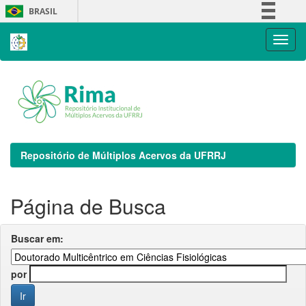
Skip
BRASIL
navigation
Simplifique!
Comunica BR
Participe
Acesso à informação
Legislação
Canais
Repositório de Múltiplos Acervos da UFRRJ
Página de Busca
Buscar em:
por