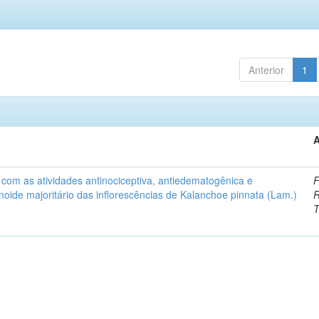
Anterior
1
A
com as atividades antinociceptiva, antiedematogênica e
F
onoide majoritário das inflorescências de Kalanchoe pinnata (Lam.)
R
T