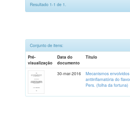
Resultado 1-1 de 1.
Conjunto de itens:
Pré-
Data do
Título
visualização
documento
30-mar-2016
Mecanismos envolvidos 
antiinflamatória do flav
Pers. (folha da fortuna)