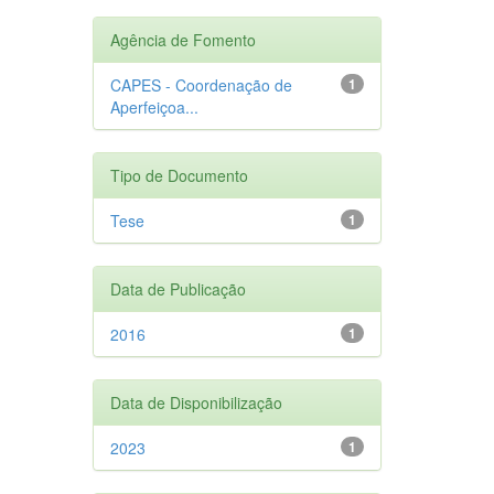
Agência de Fomento
CAPES - Coordenação de
1
Aperfeiçoa...
Tipo de Documento
Tese
1
Data de Publicação
2016
1
Data de Disponibilização
2023
1