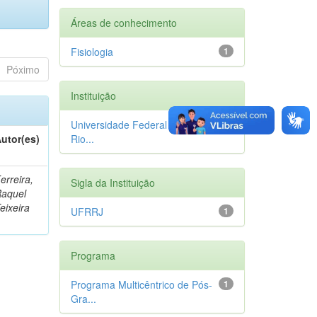
Áreas de conhecimento
Fisiologia
1
Póximo
Instituição
Universidade Federal Rural do
1
utor(es)
Rio...
erreira,
Sigla da Instituição
aquel
eixeira
UFRRJ
1
Programa
Programa Multicêntrico de Pós-
1
Gra...