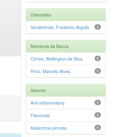
Orientador
Vanderlinde, Frederico Argollo
1
Membros da Banca
Côrtes, Wellington da Silva
1
Pinto, Marcelo Alves
1
Assunto
Anti-inflammatory
1
Flavonoid.
1
Kalanchoe pinnata
1