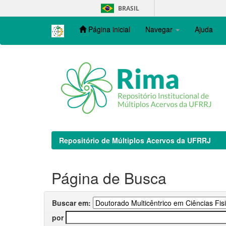
Skip
BRASIL
navigation
Página inicial
Navegar
Ajuda
Repositório de Múltiplos Acervos da UFRRJ
Página de Busca
Buscar em:
por