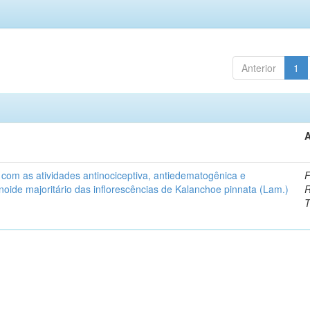
Anterior
1
A
com as atividades antinociceptiva, antiedematogênica e
F
onoide majoritário das inflorescências de Kalanchoe pinnata (Lam.)
R
T