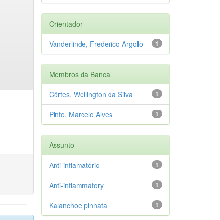
Orientador
Vanderlinde, Frederico Argollo
1
Membros da Banca
Côrtes, Wellington da Silva
1
Pinto, Marcelo Alves
1
Assunto
Anti-inflamatório
1
Anti-inflammatory
1
Kalanchoe pinnata
1