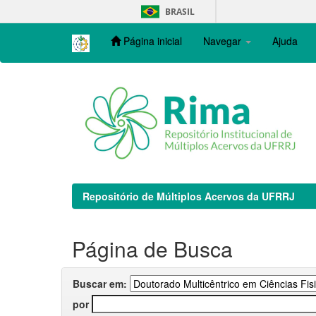
Skip
BRASIL
navigation
Página inicial
Navegar
Ajuda
Repositório de Múltiplos Acervos da UFRRJ
Página de Busca
Buscar em:
por