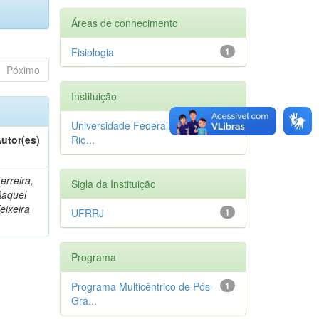
Áreas de conhecimento
Fisiologia
1
Póximo
Instituição
Universidade Federal Rural do
1
utor(es)
Rio...
erreira,
Sigla da Instituição
aquel
eixeira
UFRRJ
1
Programa
Programa Multicêntrico de Pós-
1
Gra...