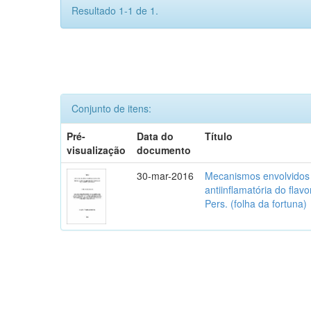
Resultado 1-1 de 1.
Conjunto de itens:
Pré-
Data do
Título
visualização
documento
30-mar-2016
Mecanismos envolvidos 
antiinflamatória do flav
Pers. (folha da fortuna)