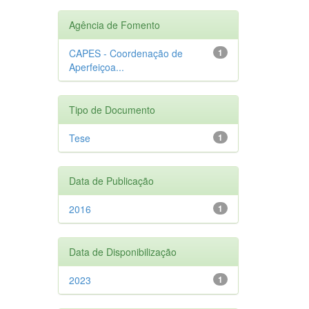
Agência de Fomento
CAPES - Coordenação de
1
Aperfeiçoa...
Tipo de Documento
Tese
1
Data de Publicação
2016
1
Data de Disponibilização
2023
1