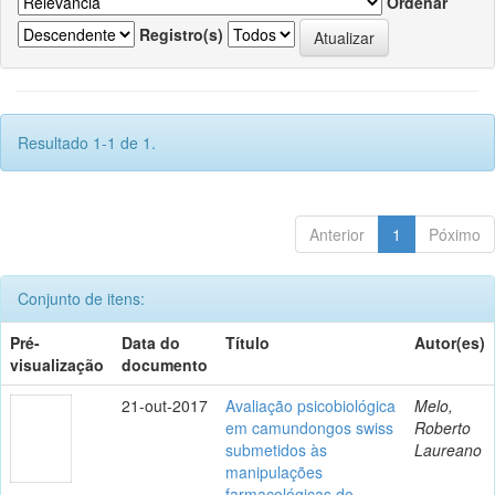
Ordenar
Registro(s)
Resultado 1-1 de 1.
Anterior
1
Póximo
Conjunto de itens:
Pré-
Data do
Título
Autor(es)
visualização
documento
21-out-2017
Avaliação psicobiológica
Melo,
em camundongos swiss
Roberto
submetidos às
Laureano
manipulações
farmacológicas do