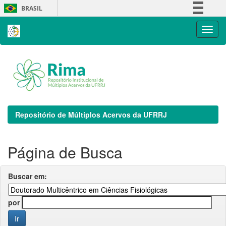
Skip
BRASIL
navigation
Simplifique!
Comunica BR
Participe
Acesso à informação
Legislação
Canais
Repositório de Múltiplos Acervos da UFRRJ
Página de Busca
Buscar em:
por