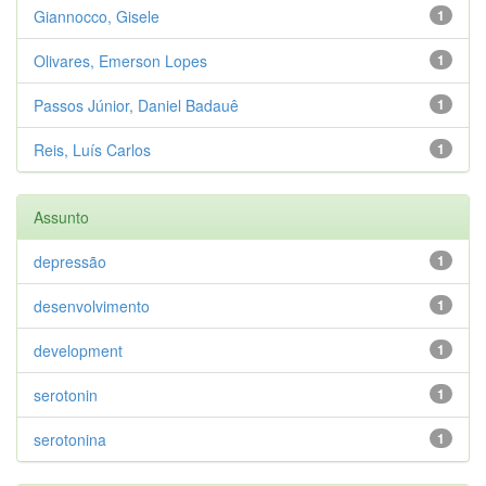
Giannocco, Gisele
1
Olivares, Emerson Lopes
1
Passos Júnior, Daniel Badauê
1
Reis, Luís Carlos
1
Assunto
depressão
1
desenvolvimento
1
development
1
serotonin
1
serotonina
1