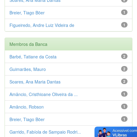
Breier, Tiago Böer
1
Figueiredo, Andre Luiz Videira de
1
Membros da Banca
Barbé, Tatiane da Costa
2
Guimarães, Mauro
2
Soares, Ana Maria Dantas
2
Amâncio, Cristhioane Oliveira da ...
1
Amâncio, Robson
1
Breier, Tiago Böer
1
Garrido, Fabíola de Sampaio Rodri...
1