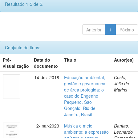
Resultado 1-5 de 5.
Anterior
1
Póximo
Conjunto de itens:
Pré-
Data do
Título
Autor(es)
visualização
documento
14-dez-2018
Educação ambiental,
Costa,
gestão e governança
Júlia de
de área protegida: o
Marins
caso do Engenho
Pequeno, São
Gonçalo, Rio de
Janeiro, Brasil
2-mar-2023
Música e meio
Dantas,
ambiente: a expressão
Leonardo
artística e criativa
Fernandes