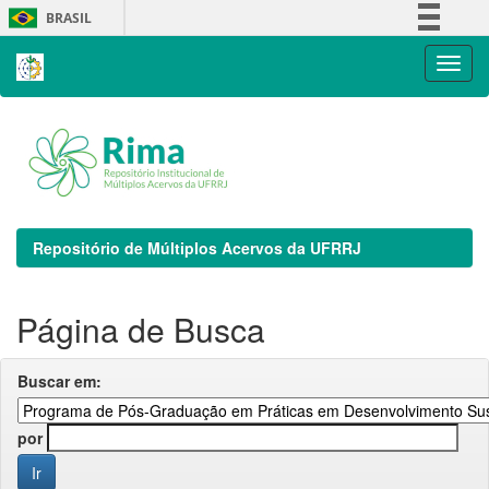
Skip
BRASIL
navigation
Simplifique!
Comunica BR
Participe
Acesso à informação
Legislação
Canais
Repositório de Múltiplos Acervos da UFRRJ
Página de Busca
Buscar em:
por