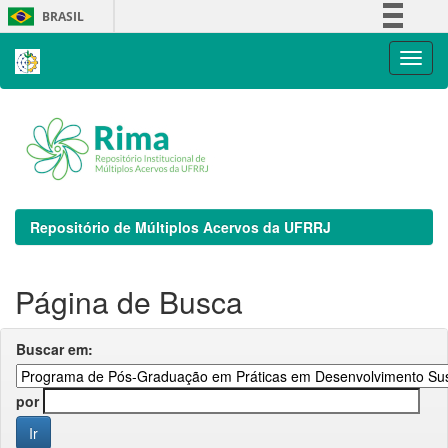
Skip
BRASIL
navigation
Simplifique!
Comunica BR
Participe
Acesso à informação
Legislação
Canais
Repositório de Múltiplos Acervos da UFRRJ
Página de Busca
Buscar em:
por