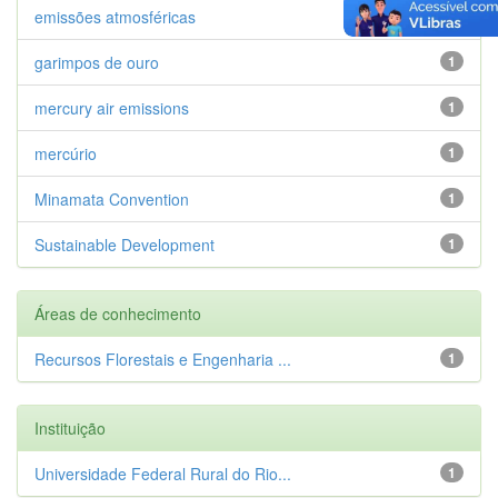
emissões atmosféricas
1
garimpos de ouro
1
mercury air emissions
1
mercúrio
1
Minamata Convention
1
Sustainable Development
1
Áreas de conhecimento
Recursos Florestais e Engenharia ...
1
Instituição
Universidade Federal Rural do Rio...
1