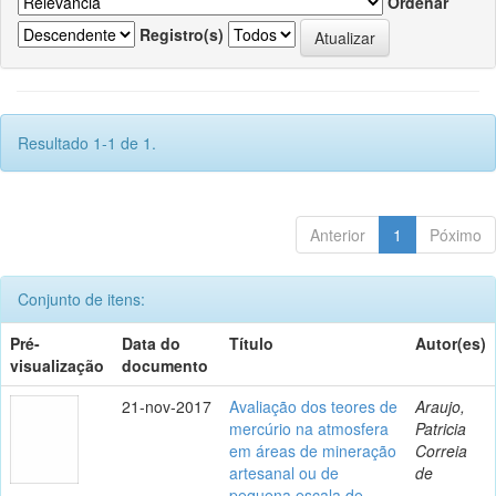
Ordenar
Registro(s)
Resultado 1-1 de 1.
Anterior
1
Póximo
Conjunto de itens:
Pré-
Data do
Título
Autor(es)
visualização
documento
21-nov-2017
Avaliação dos teores de
Araujo,
mercúrio na atmosfera
Patricia
em áreas de mineração
Correia
artesanal ou de
de
pequena escala de