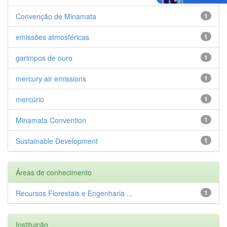
Convenção de Minamata
1
emissões atmosféricas
1
garimpos de ouro
1
mercury air emissions
1
mercúrio
1
Minamata Convention
1
Sustainable Development
1
Áreas de conhecimento
Recursos Florestais e Engenharia ...
1
Instituição