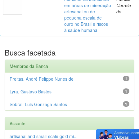
em áreas de mineração
Correia
artesanal ou de
de
pequena escala de
ouro no Brasil e riscos
à saúde humana
Busca facetada
Membros da Banca
Freitas, André Felippe Nunes de
1
Lyra, Gustavo Bastos
1
Sobral, Luis Gonzaga Santos
1
Assunto
artisanal and small-scale gold mi...
1