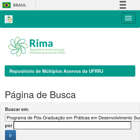
Skip
BRASIL
navigation
Simplifique!
Comunica BR
Participe
Acesso à informação
Legislação
Canais
Repositório de Múltiplos Acervos da UFRRJ
Página de Busca
Buscar em:
por