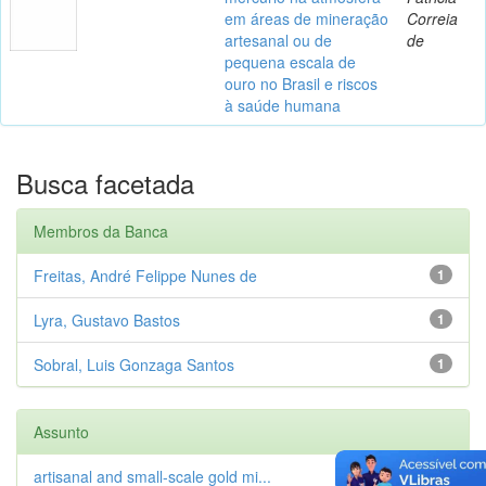
em áreas de mineração
Correia
artesanal ou de
de
pequena escala de
ouro no Brasil e riscos
à saúde humana
Busca facetada
Membros da Banca
Freitas, André Felippe Nunes de
1
Lyra, Gustavo Bastos
1
Sobral, Luis Gonzaga Santos
1
Assunto
artisanal and small-scale gold mi...
1