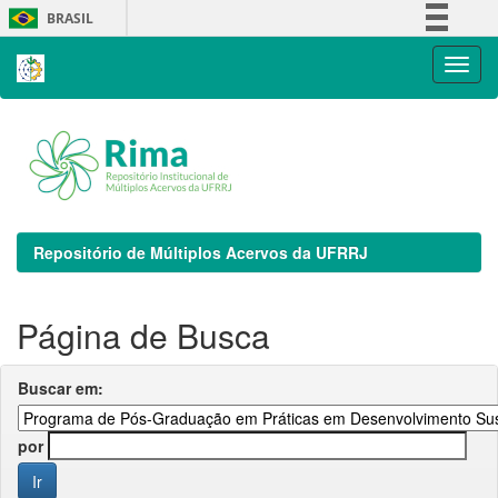
Skip
BRASIL
navigation
Simplifique!
Comunica BR
Participe
Acesso à informação
Legislação
Canais
Repositório de Múltiplos Acervos da UFRRJ
Página de Busca
Buscar em:
por