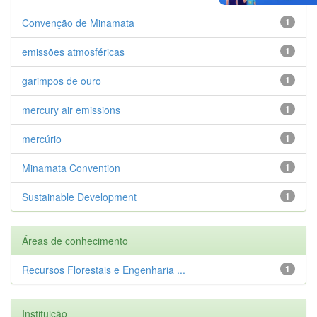
Convenção de Minamata
1
emissões atmosféricas
1
garimpos de ouro
1
mercury air emissions
1
mercúrio
1
Minamata Convention
1
Sustainable Development
1
Áreas de conhecimento
Recursos Florestais e Engenharia ...
1
Instituição