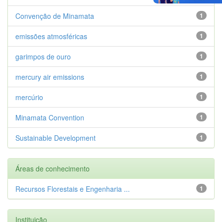
Convenção de Minamata
1
emissões atmosféricas
1
garimpos de ouro
1
mercury air emissions
1
mercúrio
1
Minamata Convention
1
Sustainable Development
1
Áreas de conhecimento
Recursos Florestais e Engenharia ...
1
Instituição