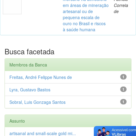
em áreas de mineração
Correia
artesanal ou de
de
pequena escala de
ouro no Brasil e riscos
à saúde humana
Busca facetada
Membros da Banca
Freitas, André Felippe Nunes de
1
Lyra, Gustavo Bastos
1
Sobral, Luis Gonzaga Santos
1
Assunto
artisanal and small-scale gold mi...
1