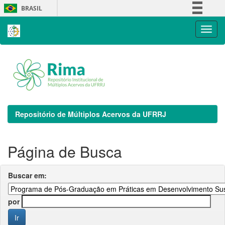
Skip
BRASIL
navigation
Simplifique!
Comunica BR
Participe
Acesso à informação
Legislação
Canais
Repositório de Múltiplos Acervos da UFRRJ
Página de Busca
Buscar em:
por