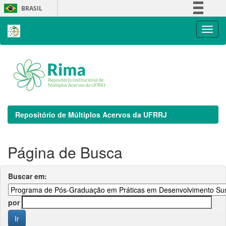
Skip
BRASIL
navigation
Simplifique!
Comunica BR
Participe
Acesso à informação
Legislação
Canais
Repositório de Múltiplos Acervos da UFRRJ
Página de Busca
Buscar em:
por