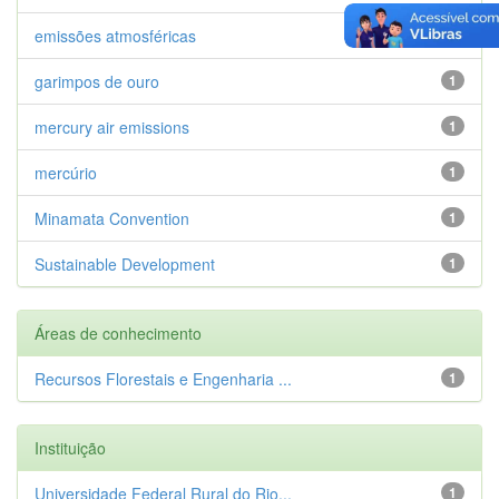
emissões atmosféricas
1
garimpos de ouro
1
mercury air emissions
1
mercúrio
1
Minamata Convention
1
Sustainable Development
1
Áreas de conhecimento
Recursos Florestais e Engenharia ...
1
Instituição
Universidade Federal Rural do Rio...
1