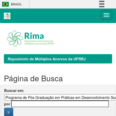
Skip
BRASIL
navigation
Simplifique!
Comunica BR
Participe
Acesso à informação
Legislação
Canais
Repositório de Múltiplos Acervos da UFRRJ
Página de Busca
Buscar em:
por