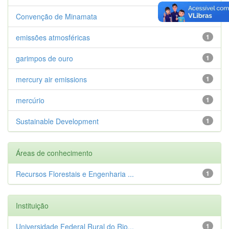
Convenção de Minamata
1
emissões atmosféricas
1
garimpos de ouro
1
mercury air emissions
1
mercúrio
1
Sustainable Development
1
Áreas de conhecimento
Recursos Florestais e Engenharia ...
1
Instituição
Universidade Federal Rural do Rio...
1