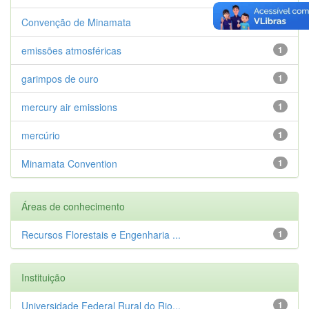
Convenção de Minamata
1
emissões atmosféricas
1
garimpos de ouro
1
mercury air emissions
1
mercúrio
1
Minamata Convention
1
Áreas de conhecimento
Recursos Florestais e Engenharia ...
1
Instituição
Universidade Federal Rural do Rio...
1