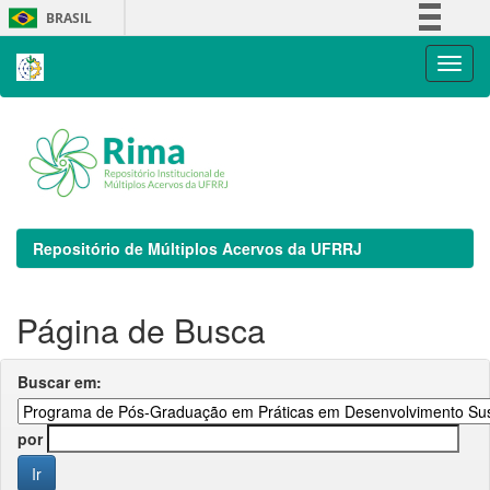
Skip
BRASIL
navigation
Simplifique!
Comunica BR
Participe
Acesso à informação
Legislação
Canais
Repositório de Múltiplos Acervos da UFRRJ
Página de Busca
Buscar em:
por