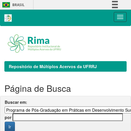
Skip
BRASIL
navigation
Simplifique!
Comunica BR
Participe
Acesso à informação
Legislação
Canais
Repositório de Múltiplos Acervos da UFRRJ
Página de Busca
Buscar em:
por