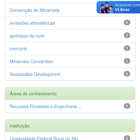
Convenção de Minamata
1
emissões atmosféricas
1
garimpos de ouro
1
mercúrio
1
Minamata Convention
1
Sustainable Development
1
Áreas de conhecimento
Recursos Florestais e Engenharia ...
1
Instituição
Universidade Federal Rural do Rio...
1