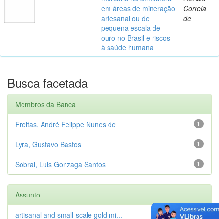
em áreas de mineração
Correia
artesanal ou de
de
pequena escala de
ouro no Brasil e riscos
à saúde humana
Busca facetada
Membros da Banca
Freitas, André Felippe Nunes de
1
Lyra, Gustavo Bastos
1
Sobral, Luis Gonzaga Santos
1
Assunto
artisanal and small-scale gold mi...
1