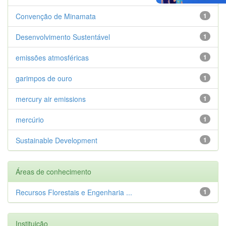
Convenção de Minamata
1
Desenvolvimento Sustentável
1
emissões atmosféricas
1
garimpos de ouro
1
mercury air emissions
1
mercúrio
1
Sustainable Development
1
Áreas de conhecimento
Recursos Florestais e Engenharia ...
1
Instituição