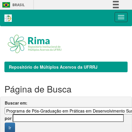
Skip
BRASIL
navigation
Simplifique!
Comunica BR
Participe
Acesso à informação
Legislação
Canais
Repositório de Múltiplos Acervos da UFRRJ
Página de Busca
Buscar em:
por