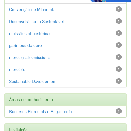
Convenção de Minamata
1
Desenvolvimento Sustentável
1
emissões atmosféricas
1
garimpos de ouro
1
mercury air emissions
1
mercúrio
1
Sustainable Development
1
Áreas de conhecimento
Recursos Florestais e Engenharia ...
1
Instituição