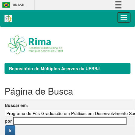
Skip
BRASIL
navigation
Simplifique!
Comunica BR
Participe
Acesso à informação
Legislação
Canais
Repositório de Múltiplos Acervos da UFRRJ
Página de Busca
Buscar em:
por