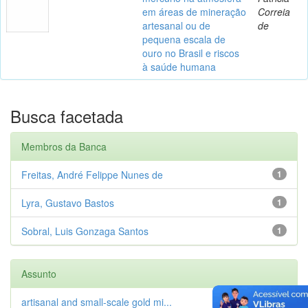
em áreas de mineração
Correia
artesanal ou de
de
pequena escala de
ouro no Brasil e riscos
à saúde humana
Busca facetada
Membros da Banca
Freitas, André Felippe Nunes de
1
Lyra, Gustavo Bastos
1
Sobral, Luis Gonzaga Santos
1
Assunto
artisanal and small-scale gold mi...
1