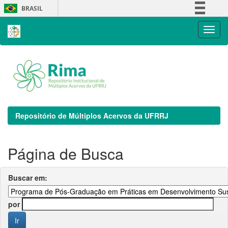
Skip
BRASIL
navigation
Simplifique!
Comunica BR
Participe
Acesso à informação
Legislação
Canais
Repositório de Múltiplos Acervos da UFRRJ
Página de Busca
Buscar em:
por