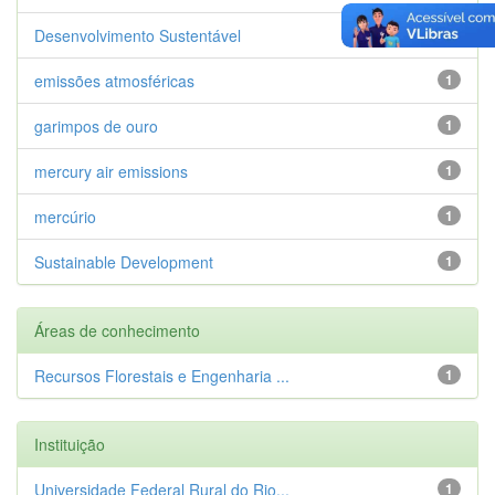
Desenvolvimento Sustentável
1
emissões atmosféricas
1
garimpos de ouro
1
mercury air emissions
1
mercúrio
1
Sustainable Development
1
Áreas de conhecimento
Recursos Florestais e Engenharia ...
1
Instituição
Universidade Federal Rural do Rio...
1