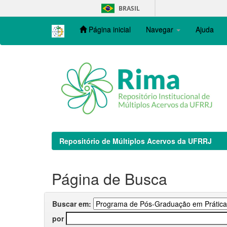
Skip
BRASIL
navigation
Página inicial
Navegar
Ajuda
Repositório de Múltiplos Acervos da UFRRJ
Página de Busca
Buscar em:
por