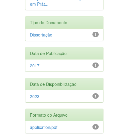
em Prát...
Tipo de Documento
Dissertação
1
Data de Publicação
2017
1
Data de Disponibilização
2023
1
Formato do Arquivo
application/pdf
1