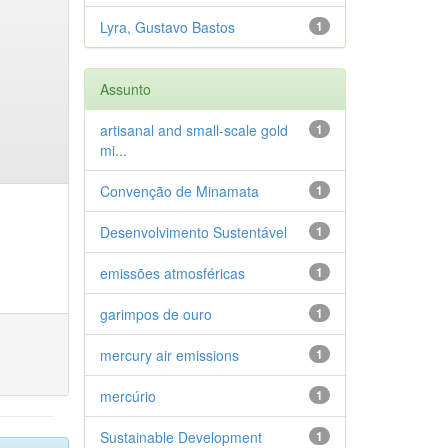
Lyra, Gustavo Bastos
1
Assunto
artisanal and small-scale gold
1
mi...
Convenção de Minamata
1
Desenvolvimento Sustentável
1
emissões atmosféricas
1
garimpos de ouro
1
mercury air emissions
1
mercúrio
1
Sustainable Development
1