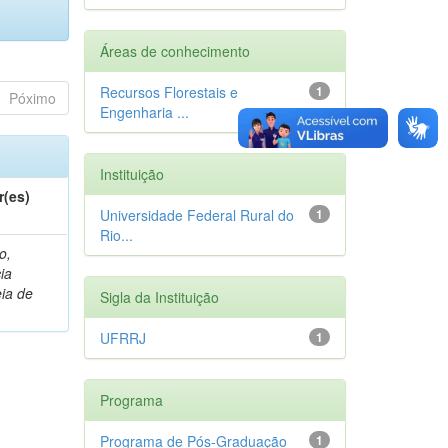
Áreas de conhecimento
Recursos Florestais e
1
Póximo
Engenharia ...
Instituição
r(es)
Universidade Federal Rural do
1
Rio...
o,
cia
ia de
Sigla da Instituição
UFRRJ
1
Programa
Programa de Pós-Graduação
1