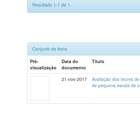
Resultado 1-1 de 1.
Conjunto de itens:
Pré-
Data do
Título
visualização
documento
21-nov-2017
Avaliação dos teores d
de pequena escala de o