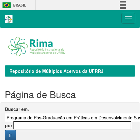
Skip
BRASIL
navigation
Simplifique!
Comunica BR
Participe
Acesso à informação
Legislação
Canais
Repositório de Múltiplos Acervos da UFRRJ
Página de Busca
Buscar em:
por