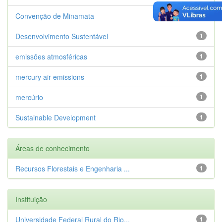
Convenção de Minamata
1
Desenvolvimento Sustentável
1
emissões atmosféricas
1
mercury air emissions
1
mercúrio
1
Sustainable Development
1
Áreas de conhecimento
Recursos Florestais e Engenharia ...
1
Instituição
Universidade Federal Rural do Rio...
1