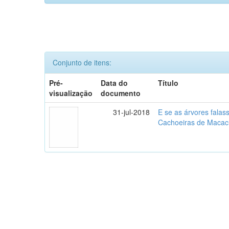
Conjunto de itens:
Pré-
Data do
Título
visualização
documento
31-jul-2018
E se as árvores falas
Cachoeiras de Macac