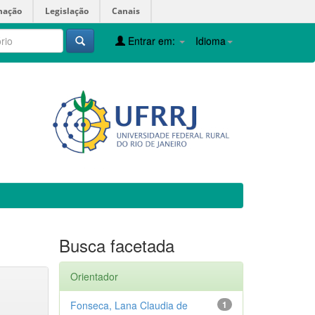
mação
Legislação
Canais
Entrar em:
Idioma
Busca facetada
Orientador
Fonseca, Lana Claudia de
1