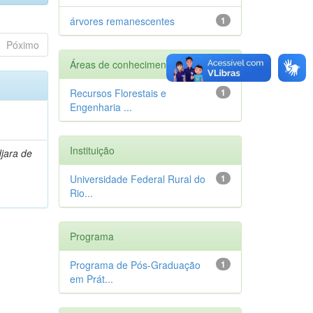
árvores remanescentes
1
Póximo
Áreas de conhecimento
Recursos Florestais e
1
Engenharia ...
Instituição
jara de
Universidade Federal Rural do
1
Rio...
Programa
Programa de Pós-Graduação
1
em Prát...