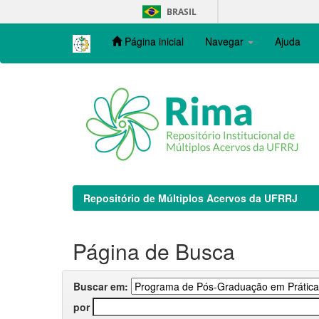
Skip
BRASIL
navigation
Página inicial
Navegar
Ajuda
Repositório de Múltiplos Acervos da UFRRJ
Página de Busca
Buscar em:
por