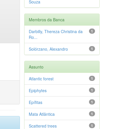
Souza
Membros da Banca
Darbilly, Thereza Christina da
1
Ro...
Solórzano, Alexandro
1
Assunto
Atlantic forest
1
Epiphytes
1
Epífitas
1
Mata Atlântica
1
Scattered trees
1