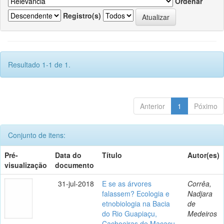
Ordenar
Registro(s)
Resultado 1-1 de 1.
Anterior
1
Póximo
Conjunto de itens:
Pré-
Data do
Título
Autor(es)
visualização
documento
31-jul-2018
E se as árvores
Corrêa,
falassem? Ecologia e
Nadjara
etnobiologia na Bacia
de
do Rio Guapiaçu,
Medeiros
Cachoeiras de Macacu,