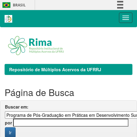
Skip
BRASIL
navigation
Simplifique!
Comunica BR
Participe
Acesso à informação
Legislação
Canais
Repositório de Múltiplos Acervos da UFRRJ
Página de Busca
Buscar em:
por