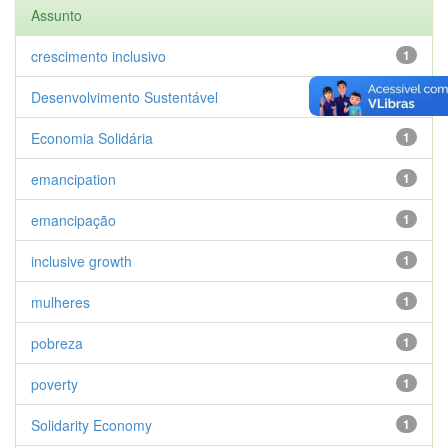
Assunto
crescimento inclusivo
1
Desenvolvimento Sustentável
1
Economia Solidária
1
emancipation
1
emancipação
1
inclusive growth
1
mulheres
1
pobreza
1
poverty
1
Solidarity Economy
1