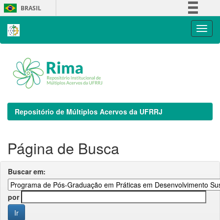
Skip
BRASIL
navigation
Simplifique!
Comunica BR
Participe
Acesso à informação
Legislação
Canais
Repositório de Múltiplos Acervos da UFRRJ
Página de Busca
Buscar em:
por