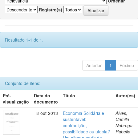
Ordenar
Registro(s)
Resultado 1-1 de 1.
Anterior
1
Póximo
Conjunto de itens:
Pré-
Data do
Título
Autor(es)
visualização
documento
8-out-2013
Economia Solidária e
Alves,
sustentável:
Camila
contradição,
Nobrega
possibilidade ou utopia?
Rabello
Um olhar a partir do