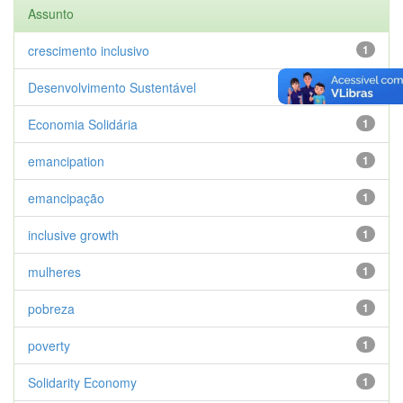
Assunto
crescimento inclusivo
1
Desenvolvimento Sustentável
1
Economia Solidária
1
emancipation
1
emancipação
1
inclusive growth
1
mulheres
1
pobreza
1
poverty
1
Solidarity Economy
1