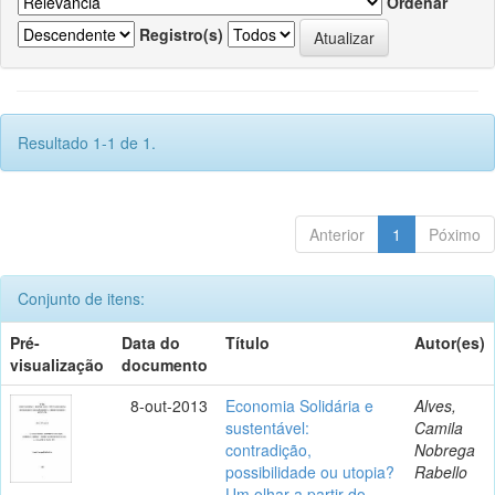
Ordenar
Registro(s)
Resultado 1-1 de 1.
Anterior
1
Póximo
Conjunto de itens:
Pré-
Data do
Título
Autor(es)
visualização
documento
8-out-2013
Economia Solidária e
Alves,
sustentável:
Camila
contradição,
Nobrega
possibilidade ou utopia?
Rabello
Um olhar a partir do