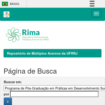
Skip
BRASIL
navigation
Simplifique!
Comunica BR
Participe
Acesso à informação
Legislação
Canais
Repositório de Múltiplos Acervos da UFRRJ
Página de Busca
Buscar em:
por