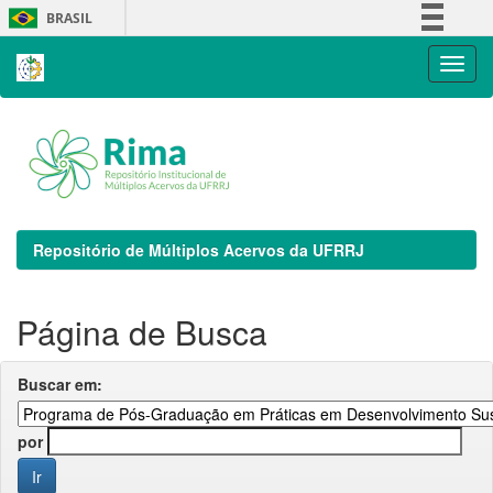
Skip
BRASIL
navigation
Simplifique!
Comunica BR
Participe
Acesso à informação
Legislação
Canais
Repositório de Múltiplos Acervos da UFRRJ
Página de Busca
Buscar em:
por