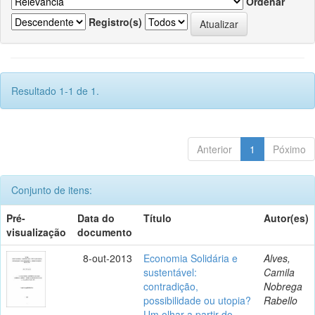
Ordenar
Registro(s)
Resultado 1-1 de 1.
Anterior
1
Póximo
Conjunto de itens:
Pré-
Data do
Título
Autor(es)
visualização
documento
8-out-2013
Economia Solidária e
Alves,
sustentável:
Camila
contradição,
Nobrega
possibilidade ou utopia?
Rabello
Um olhar a partir do