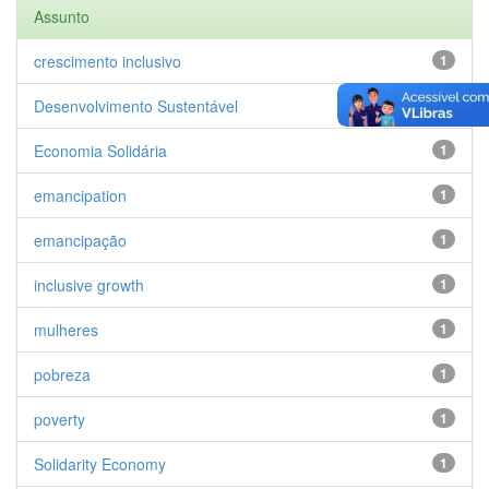
Assunto
crescimento inclusivo
1
Desenvolvimento Sustentável
1
Economia Solidária
1
emancipation
1
emancipação
1
inclusive growth
1
mulheres
1
pobreza
1
poverty
1
Solidarity Economy
1