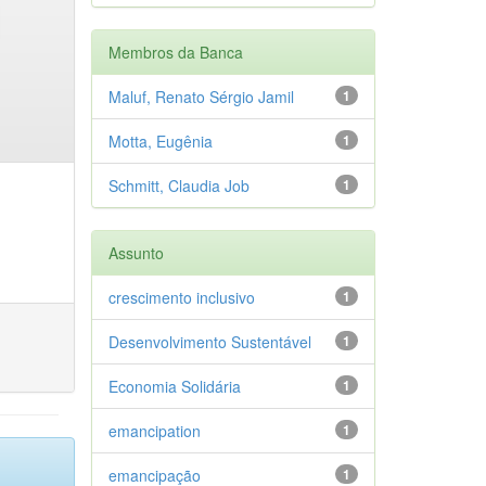
Membros da Banca
Maluf, Renato Sérgio Jamil
1
Motta, Eugênia
1
Schmitt, Claudia Job
1
Assunto
crescimento inclusivo
1
Desenvolvimento Sustentável
1
Economia Solidária
1
emancipation
1
emancipação
1