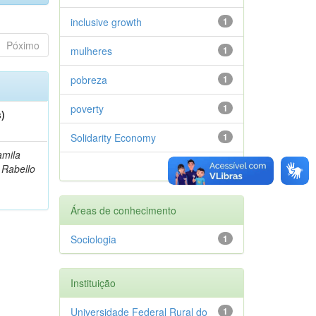
inclusive growth
1
Póximo
mulheres
1
pobreza
1
poverty
1
s)
Solidarity Economy
1
amila
próximo >
 Rabello
Áreas de conhecimento
Sociologia
1
Instituição
Universidade Federal Rural do
1