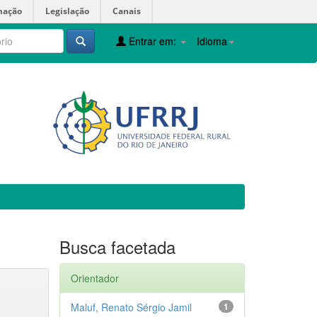
mação
Legislação
Canais
Entrar em:
Idioma
Busca facetada
Orientador
Maluf, Renato Sérgio Jamil
1