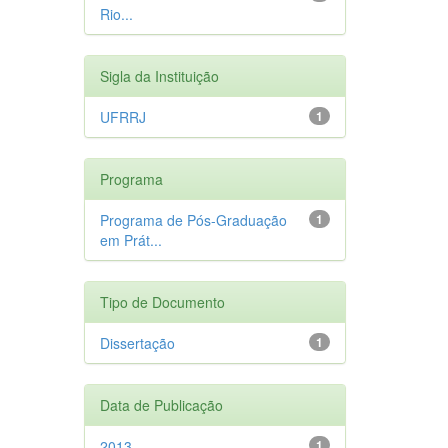
Rio...
Sigla da Instituição
UFRRJ
1
Programa
Programa de Pós-Graduação
1
em Prát...
Tipo de Documento
Dissertação
1
Data de Publicação
2013
1