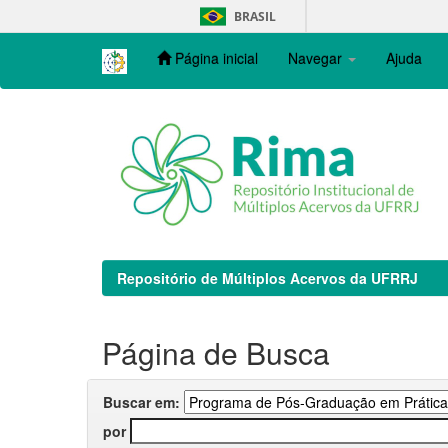
Skip
BRASIL
navigation
Página inicial
Navegar
Ajuda
Repositório de Múltiplos Acervos da UFRRJ
Página de Busca
Buscar em:
por