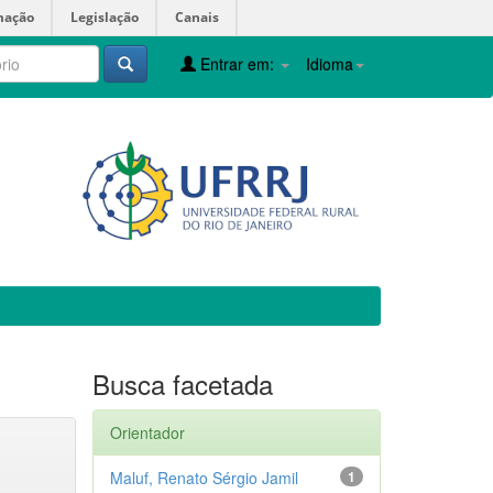
mação
Legislação
Canais
Entrar em:
Idioma
Busca facetada
Orientador
Maluf, Renato Sérgio Jamil
1