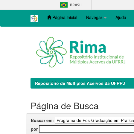
Skip
BRASIL
navigation
Página inicial
Navegar
Ajuda
Repositório de Múltiplos Acervos da UFRRJ
Página de Busca
Buscar em:
por