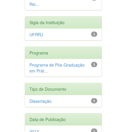
Rio...
Sigla da Instituição
UFRRJ
1
Programa
Programa de Pós-Graduação
1
em Prát...
Tipo de Documento
Dissertação
1
Data de Publicação
2013
1