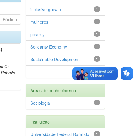
inclusive growth
1
Póximo
mulheres
1
poverty
1
Solidarity Economy
1
s)
Sustainable Development
1
amila
próximo >
 Rabello
Áreas de conhecimento
Sociologia
1
Instituição
Universidade Federal Rural do
1