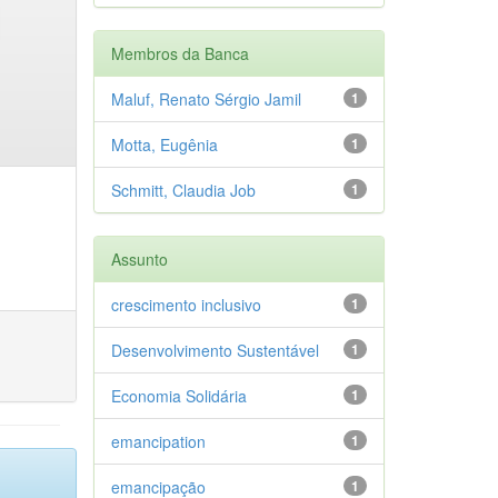
Membros da Banca
Maluf, Renato Sérgio Jamil
1
Motta, Eugênia
1
Schmitt, Claudia Job
1
Assunto
crescimento inclusivo
1
Desenvolvimento Sustentável
1
Economia Solidária
1
emancipation
1
emancipação
1