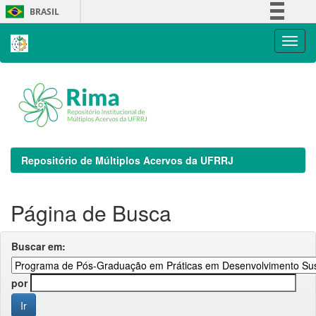
Skip
BRASIL
navigation
Simplifique!
Comunica BR
Participe
Acesso à informação
Legislação
Canais
Repositório de Múltiplos Acervos da UFRRJ
Página de Busca
Buscar em:
por