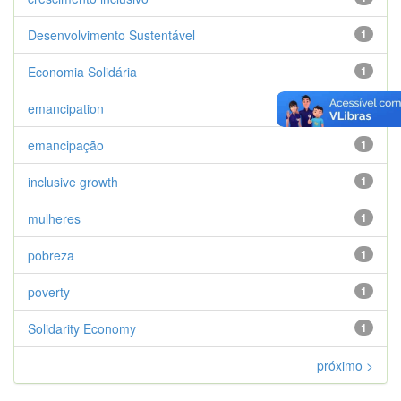
Desenvolvimento Sustentável
1
Economia Solidária
1
emancipation
1
emancipação
1
inclusive growth
1
mulheres
1
pobreza
1
poverty
1
Solidarity Economy
1
próximo >