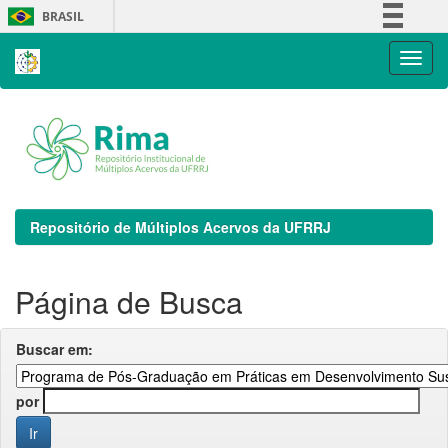
Skip
BRASIL
navigation
Simplifique!
Comunica BR
Participe
Acesso à informação
Legislação
Canais
Repositório de Múltiplos Acervos da UFRRJ
Página de Busca
Buscar em:
por