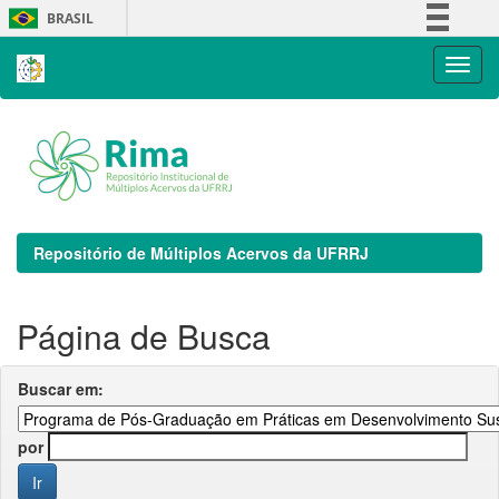
Skip
BRASIL
navigation
Simplifique!
Comunica BR
Participe
Acesso à informação
Legislação
Canais
Repositório de Múltiplos Acervos da UFRRJ
Página de Busca
Buscar em:
por