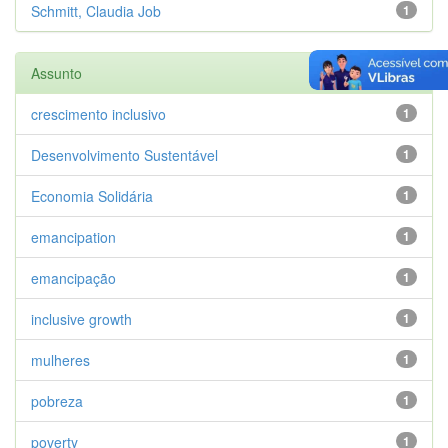
Schmitt, Claudia Job
1
Assunto
crescimento inclusivo
1
Desenvolvimento Sustentável
1
Economia Solidária
1
emancipation
1
emancipação
1
inclusive growth
1
mulheres
1
pobreza
1
poverty
1