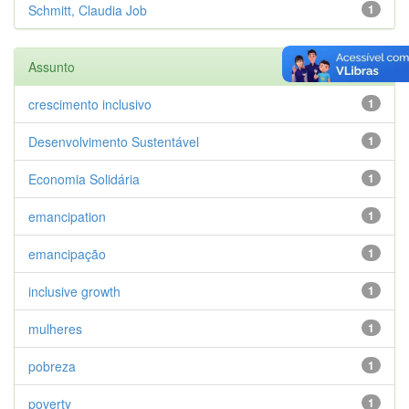
Schmitt, Claudia Job
1
Assunto
crescimento inclusivo
1
Desenvolvimento Sustentável
1
Economia Solidária
1
emancipation
1
emancipação
1
inclusive growth
1
mulheres
1
pobreza
1
poverty
1