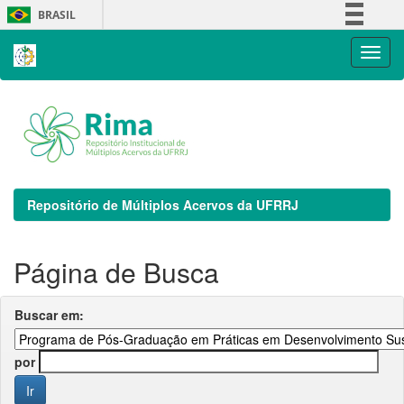
Skip
BRASIL
navigation
Simplifique!
Comunica BR
Participe
Acesso à informação
Legislação
Canais
Repositório de Múltiplos Acervos da UFRRJ
Página de Busca
Buscar em:
por