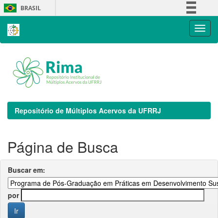
Skip
BRASIL
navigation
Simplifique!
Comunica BR
Participe
Acesso à informação
Legislação
Canais
Repositório de Múltiplos Acervos da UFRRJ
Página de Busca
Buscar em:
por