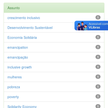
Assunto
crescimento inclusivo
1
Desenvolvimento Sustentável
1
Economia Solidária
1
emancipation
1
emancipação
1
inclusive growth
1
mulheres
1
pobreza
1
poverty
1
Solidarity Economy
1