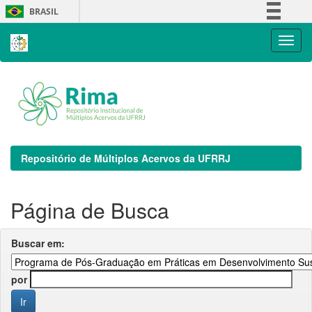
Skip
BRASIL
navigation
Simplifique!
Comunica BR
Participe
Acesso à informação
Legislação
Canais
Repositório de Múltiplos Acervos da UFRRJ
Página de Busca
Buscar em:
por