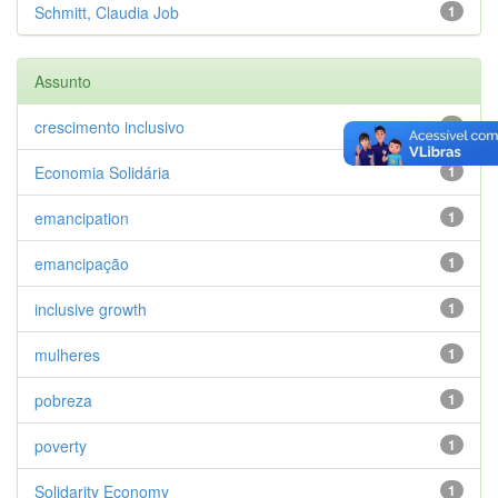
Schmitt, Claudia Job
1
Assunto
crescimento inclusivo
1
Economia Solidária
1
emancipation
1
emancipação
1
inclusive growth
1
mulheres
1
pobreza
1
poverty
1
Solidarity Economy
1