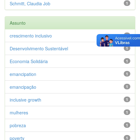
Schmitt, Claudia Job
1
Assunto
crescimento inclusivo
1
Desenvolvimento Sustentável
1
Economia Solidária
1
emancipation
1
emancipação
1
inclusive growth
1
mulheres
1
pobreza
1
poverty
1