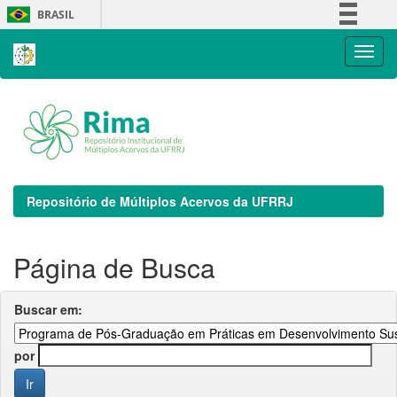
Skip
BRASIL
navigation
Simplifique!
Comunica BR
Participe
Acesso à informação
Legislação
Canais
Repositório de Múltiplos Acervos da UFRRJ
Página de Busca
Buscar em:
por