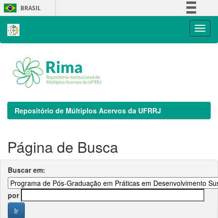
Skip
BRASIL
navigation
Simplifique!
Comunica BR
Participe
Acesso à informação
Legislação
Canais
Repositório de Múltiplos Acervos da UFRRJ
Página de Busca
Buscar em:
por