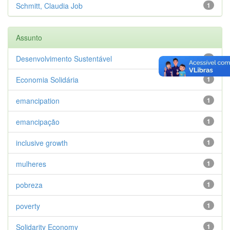
Schmitt, Claudia Job
1
Assunto
Desenvolvimento Sustentável
1
Economia Solidária
1
emancipation
1
emancipação
1
inclusive growth
1
mulheres
1
pobreza
1
poverty
1
Solidarity Economy
1