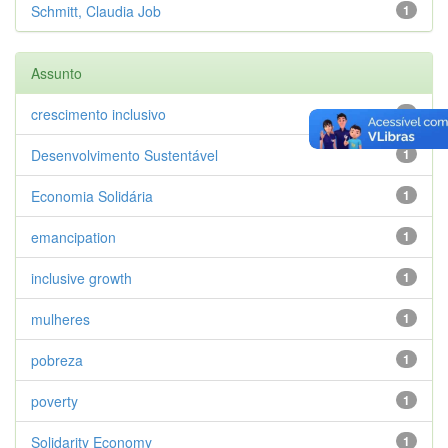
Schmitt, Claudia Job
1
Assunto
crescimento inclusivo
1
Desenvolvimento Sustentável
1
Economia Solidária
1
emancipation
1
inclusive growth
1
mulheres
1
pobreza
1
poverty
1
Solidarity Economy
1