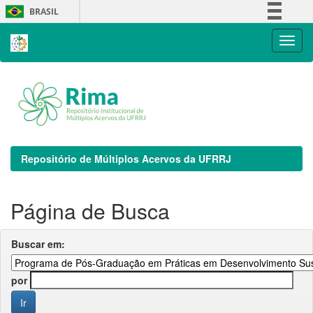
Skip
BRASIL
navigation
Simplifique!
Comunica BR
Participe
Acesso à informação
Legislação
Canais
Repositório de Múltiplos Acervos da UFRRJ
Página de Busca
Buscar em:
por