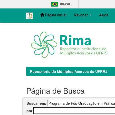
Skip
BRASIL
navigation
Página inicial
Navegar
Ajuda
Repositório de Múltiplos Acervos da UFRRJ
Página de Busca
Buscar em:
por