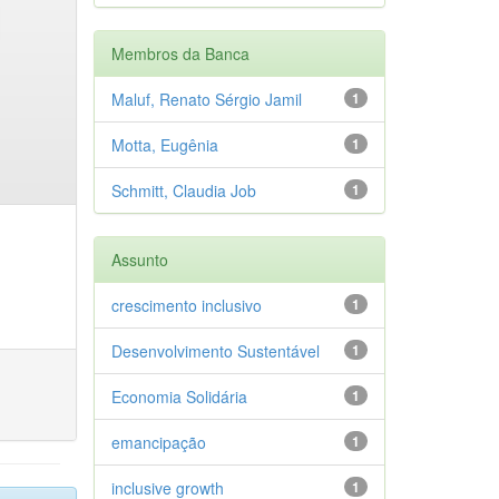
Membros da Banca
Maluf, Renato Sérgio Jamil
1
Motta, Eugênia
1
Schmitt, Claudia Job
1
Assunto
crescimento inclusivo
1
Desenvolvimento Sustentável
1
Economia Solidária
1
emancipação
1
inclusive growth
1