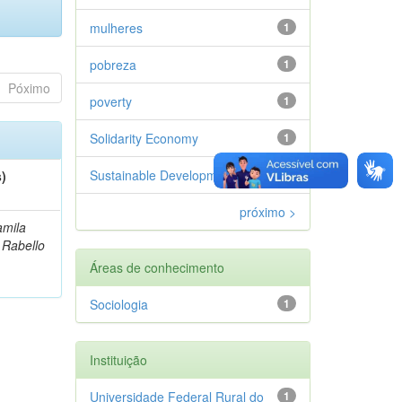
mulheres
1
pobreza
1
Póximo
poverty
1
Solidarity Economy
1
Sustainable Development
1
s)
próximo >
amila
 Rabello
Áreas de conhecimento
Sociologia
1
Instituição
Universidade Federal Rural do
1