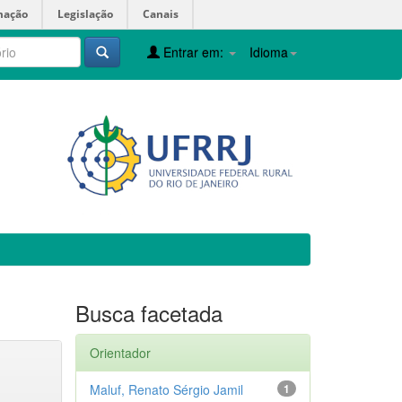
mação
Legislação
Canais
Entrar em:
Idioma
Busca facetada
Orientador
Maluf, Renato Sérgio Jamil
1