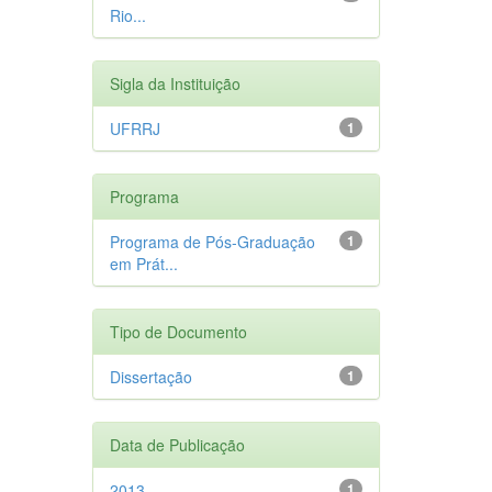
Rio...
Sigla da Instituição
UFRRJ
1
Programa
Programa de Pós-Graduação
1
em Prát...
Tipo de Documento
Dissertação
1
Data de Publicação
2013
1