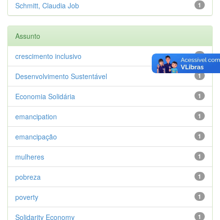
Schmitt, Claudia Job
1
Assunto
crescimento inclusivo
1
Desenvolvimento Sustentável
1
Economia Solidária
1
emancipation
1
emancipação
1
mulheres
1
pobreza
1
poverty
1
Solidarity Economy
1