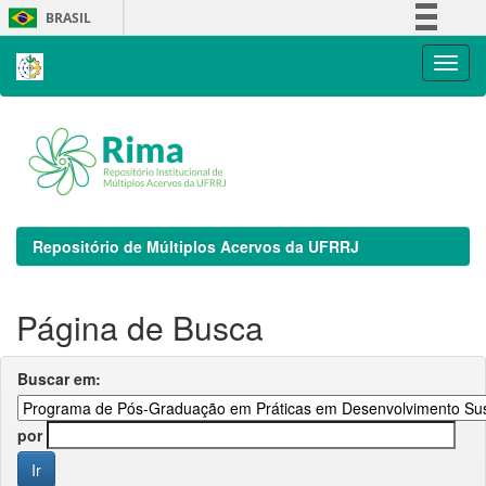
Skip
BRASIL
navigation
Simplifique!
Comunica BR
Participe
Acesso à informação
Legislação
Canais
Repositório de Múltiplos Acervos da UFRRJ
Página de Busca
Buscar em:
por