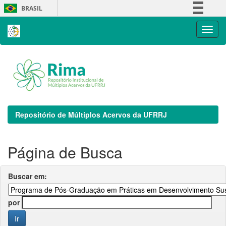
Skip
BRASIL
navigation
Simplifique!
Comunica BR
Participe
Acesso à informação
Legislação
Canais
Repositório de Múltiplos Acervos da UFRRJ
Página de Busca
Buscar em:
por