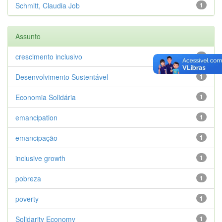
Schmitt, Claudia Job
1
Assunto
crescimento inclusivo
1
Desenvolvimento Sustentável
1
Economia Solidária
1
emancipation
1
emancipação
1
inclusive growth
1
pobreza
1
poverty
1
Solidarity Economy
1